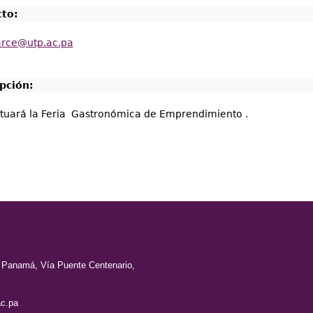
cto:
arce@utp.ac.pa
ipción:
tuará la Feria Gastronómica de Emprendimiento .
e Panamá, Vía Puente Centenario,
c.pa