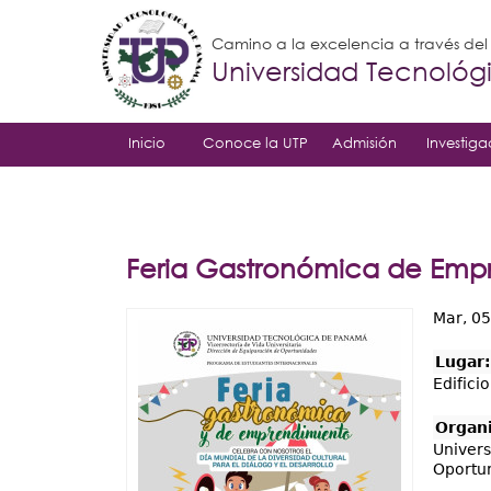
Camino a la excelencia a través de
Universidad Tecnoló
Inicio
Conoce la UTP
Admisión
Investiga
Feria Gastronómica de Emp
Mar, 05
Lugar
Edifici
Organ
Univers
Oportu