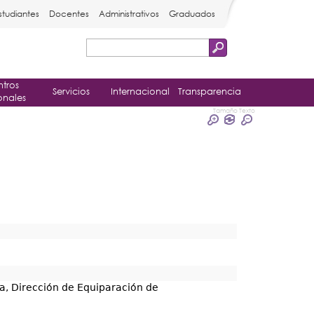
studiantes
Docentes
Administrativos
Graduados
Buscar
Formulario
tros
de
Servicios
Internacional
Transparencia
onales
búsqueda
Tamaño Texto
ia, Dirección de Equiparación de