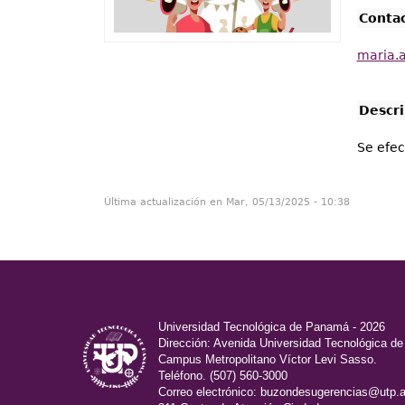
Conta
maria.
Descr
Se efec
Última actualización en Mar, 05/13/2025 - 10:38
Universidad Tecnológica de Panamá - 2026
Dirección: Avenida Universidad Tecnológica d
Campus Metropolitano Víctor Levi Sasso.
Teléfono. (507) 560-3000
Correo electrónico:
buzondesugerencias@utp.a