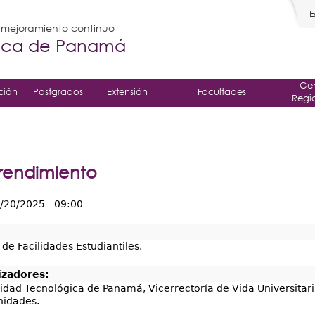
E
l mejoramiento continuo
gica de Panamá
Cen
ción
Postgrados
Extensión
Facultades
Regi
rendimiento
/20/2025 - 09:00
:
o de Facilidades Estudiantiles.
izadores:
idad Tecnológica de Panamá, Vicerrectoría de Vida Universitar
nidades.