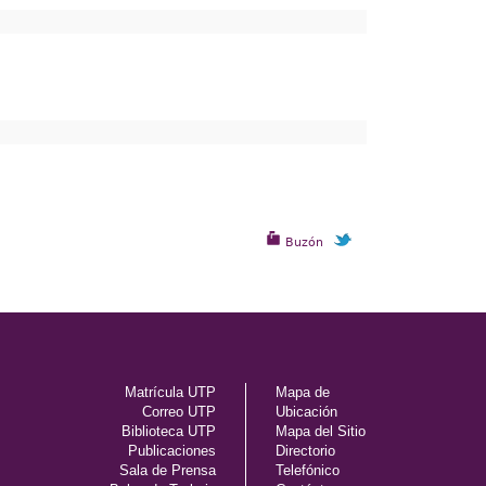
Buzón
Matrícula UTP
Mapa de
Correo UTP
Ubicación
Biblioteca UTP
Mapa del Sitio
Publicaciones
Directorio
Sala de Prensa
Telefónico