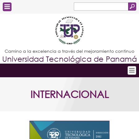
Buscar
Formulario
Estudiantes
de
Docentes
búsqueda
Administrativos
Camino a la excelencia a través del mejoramiento continuo
Universidad Tecnológica de Panamá
Graduados
Inicio
INTERNACIONAL
Conoce la UTP
Admisión
Investigación
Postgrados