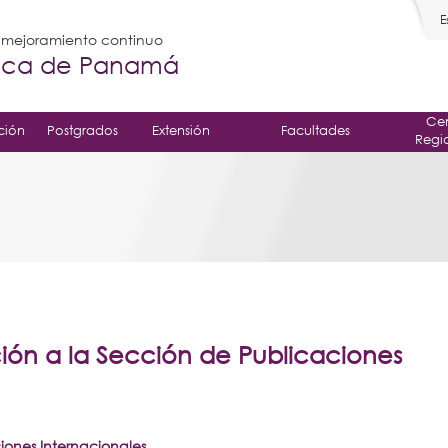
E
l mejoramiento continuo
gica de Panamá
Cen
ción
Postgrados
Extensión
Facultades
Regi
ión a la Sección de Publicaciones
iones Internacionales