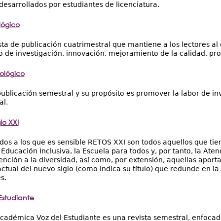
 desarrollados por estudiantes de licenciatura.
lógico
sta de publicación cuatrimestral que mantiene a los lectores al 
 de investigación, innovación, mejoramiento de la calidad, pro
nológico
ublicación semestral y su propósito es promover la labor de in
al.
lo XXI
dos a los que es sensible RETOS XXI son todos aquellos que tie
a Educación Inclusiva, la Escuela para todos y, por tanto, la At
nción a la diversidad, así como, por extensión, aquellas apor
actual del nuevo siglo (como indica su título) que redunde en l
s.
Estudiante
académica Voz del Estudiante es una revista semestral, enfocada 