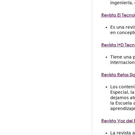
ingeniería,
Revista El Tecno
Es una revi
en concepto
Revista I+D Tec
Tiene una p
internacion
Revista Retos Sig
Los conteni
Especial, l
dejamos ate
la Escuela 
aprendizaje
Revista Voz del 
La revista 