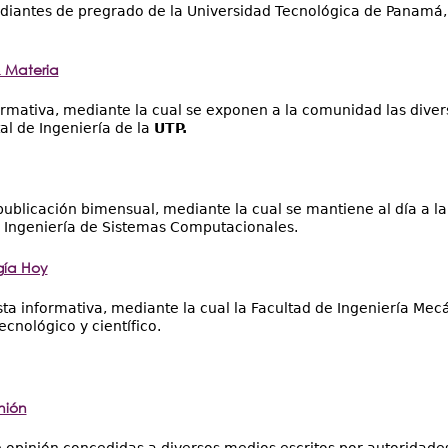
udiantes de pregrado de la Universidad Tecnológica de Panamá
 Materia
ormativa, mediante la cual se exponen a la comunidad las diver
l de Ingeniería de la
UTP.
publicación bimensual, mediante la cual se mantiene al día a l
 Ingeniería de Sistemas Computacionales.
gía Hoy
sta informativa, mediante la cual la Facultad de Ingeniería Mec
ecnológico y científico.
nión
e opinión concedidas a diversos medios escritos por autoridades