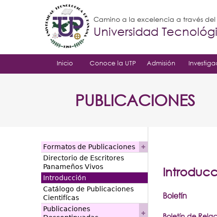
Camino a la excelencia a través de
Universidad Tecnoló
Inicio
Conoce la UTP
Admisión
Investiga
PUBLICACIONES
Formatos de Publicaciones
Directorio de Escritores
Panameños Vivos
Introducc
Introducción
Catálogo de Publicaciones
Boletín
Cientifícas
Publicaciones
Boletín de Relac