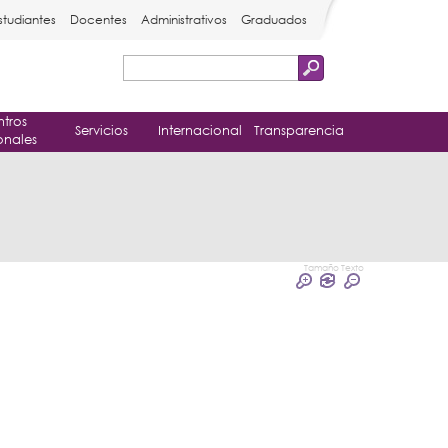
studiantes
Docentes
Administrativos
Graduados
Buscar
Formulario
tros
de
Servicios
Internacional
Transparencia
onales
búsqueda
Tamaño Texto