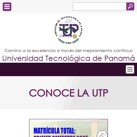
Buscar
Formulario
Estudiantes
de
Docentes
búsqueda
Administrativos
Camino a la excelencia a través del mejoramiento continuo
Universidad Tecnológica de Panamá
Graduados
Inicio
CONOCE LA UTP
Conoce la UTP
Admisión
Investigación
Postgrados