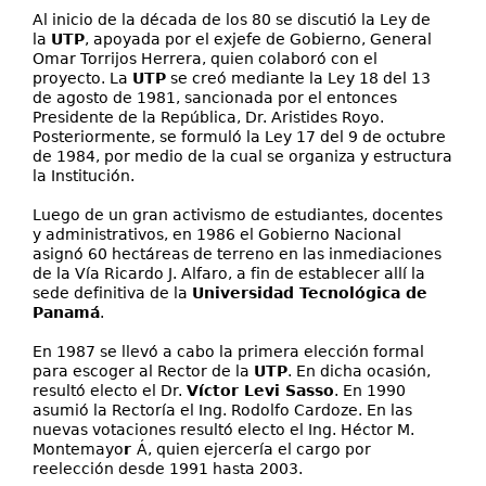
Al inicio de la década de los 80 se discutió la Ley de
la
UTP
, apoyada por el exjefe de Gobierno, General
Omar Torrijos Herrera, quien colaboró con el
proyecto. La
UTP
se creó mediante la Ley 18 del 13
de agosto de 1981, sancionada por el entonces
Presidente de la República, Dr. Aristides Royo.
Posteriormente, se formuló la Ley 17 del 9 de octubre
de 1984, por medio de la cual se organiza y estructura
la Institución.
Luego de un gran activismo de estudiantes, docentes
y administrativos, en 1986 el Gobierno Nacional
asignó 60 hectáreas de terreno en las inmediaciones
de la Vía Ricardo J. Alfaro, a fin de establecer allí la
sede definitiva de la
Universidad Tecnológica de
Panamá
.
En 1987 se llevó a cabo la primera elección formal
para escoger al Rector de la
UTP
. En dicha ocasión,
resultó electo el Dr.
Víctor Levi Sasso
. En 1990
asumió la Rectoría el Ing. Rodolfo Cardoze. En las
nuevas votaciones resultó electo el Ing. Héctor M.
Montemayo
r
Á, quien ejercería el cargo por
reelección desde 1991 hasta 2003.