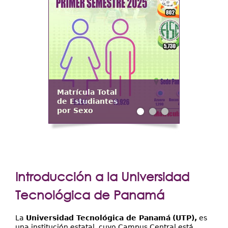
Extensión
Facultades
Centros Regionales
Servicios
Internacional
Matrícula Total
Transparencia
de Estudiantes
por Sexo
Introducción a la Universidad
Tecnológica de Panamá
La
Universidad Tecnológica de Panamá
(
UTP
),
es
una institución estatal, cuyo Campus Central está