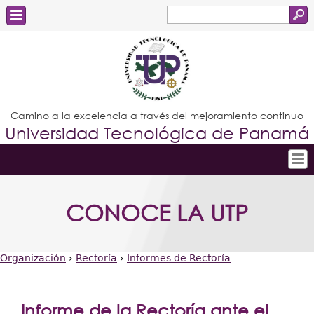
Buscar
Formulario
Estudiantes
de
Docentes
búsqueda
Administrativos
Camino a la excelencia a través del mejoramiento continuo
Universidad Tecnológica de Panamá
Graduados
Inicio
CONOCE LA UTP
Conoce la UTP
Admisión
Organización
›
Rectoría
›
Informes de Rectoría
Investigación
Usted
Postgrados
está
Informe de la Rectoría ante el