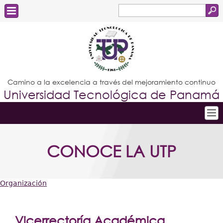
Buscar
Formulario
Estudiantes
de
Docentes
búsqueda
Administrativos
Camino a la excelencia a través del mejoramiento continuo
Universidad Tecnológica de Panamá
Graduados
Inicio
CONOCE LA UTP
Conoce la UTP
Admisión
Organización
Investigación
Usted
Postgrados
está
Vicerrectoría Académica