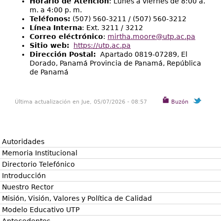
Horario de Atención
: Lunes a viernes de 8:00 a.
m. a 4:00 p. m.
Teléfonos:
(507) 560-3211 / (507) 560-3212
Línea Interna
: Ext. 3211 / 3212
Correo eléctrónico
:
mirtha.moore@utp.ac.pa
Sitio web:
https://utp.ac.pa
Dirección Postal:
Apartado 0819-07289, El
Dorado, Panamá Provincia de Panamá, República
de Panamá
Última actualización en Jue, 05/07/2026 - 08:57
Buzón
Autoridades
Memoria Institucional
Directorio Telefónico
Introducción
Nuestro Rector
Misión, Visión, Valores y Política de Calidad
Modelo Educativo UTP
Antecedentes