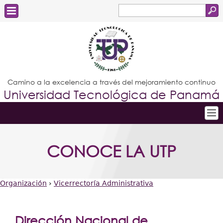
Buscar
Formulario
Estudiantes
de
Docentes
búsqueda
Administrativos
Camino a la excelencia a través del mejoramiento continuo
Universidad Tecnológica de Panamá
Graduados
Inicio
CONOCE LA UTP
Conoce la UTP
Admisión
Organización
›
Vicerrectoría Administrativa
Investigación
Usted
Postgrados
está
Dirección Nacional de