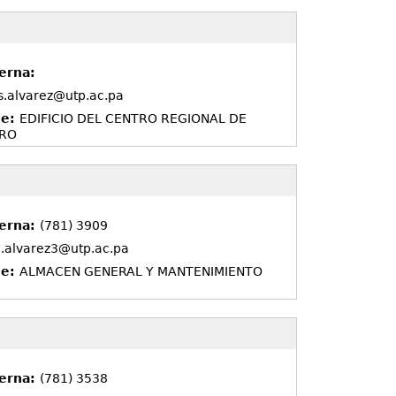
erna:
s.alvarez@utp.ac.pa
de:
EDIFICIO DEL CENTRO REGIONAL DE
ORO
terna:
(781) 3909
l.alvarez3@utp.ac.pa
de:
ALMACEN GENERAL Y MANTENIMIENTO
terna:
(781) 3538