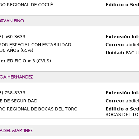
RO REGIONAL DE COCLÉ
Edificio o Se
OSVAN PINO
7) 560-3633
Extensión In
SOR ESPECIAL CON ESTABILIDAD
Correo:
abdie
30 AÑOS (65%)
Unidad:
FACUL
de:
EDIFICIO # 3 (CVLS)
EGA HERNANDEZ
7) 758-8373
Extensión In
E DE SEGURIDAD
Correo:
abdie
RO REGIONAL DE BOCAS DEL TORO
Edificio o Se
BOCAS DEL T
DIEL MARTINEZ