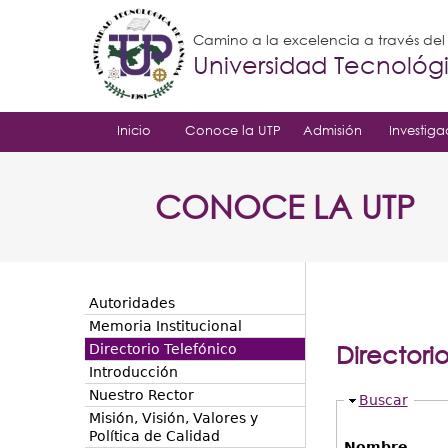
Camino a la excelencia a través de
Universidad Tecnoló
Inicio
Conoce la UTP
Admisión
Investiga
CONOCE LA UTP
Autoridades
Memoria Institucional
Directori
Directorio Telefónico
Introducción
Nuestro Rector
Ocultar
Buscar
Misión, Visión, Valores y
Política de Calidad
Nombre