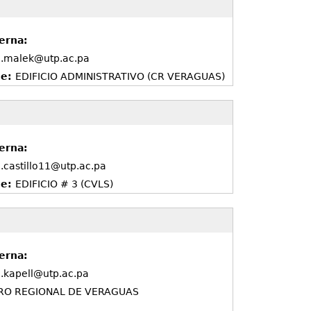
erna:
l.malek@utp.ac.pa
de:
EDIFICIO ADMINISTRATIVO (CR VERAGUAS)
erna:
l.castillo11@utp.ac.pa
de:
EDIFICIO # 3 (CVLS)
erna:
l.kapell@utp.ac.pa
RO REGIONAL DE VERAGUAS