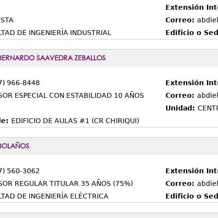
Extensión Int
ISTA
Correo:
abdie
TAD DE INGENIERÍA INDUSTRIAL
Edificio o Se
BERNARDO SAAVEDRA ZEBALLOS
7) 966-8448
Extensión In
SOR ESPECIAL CON ESTABILIDAD 10 AÑOS
Correo:
abdie
Unidad:
CENTR
de:
EDIFICIO DE AULAS #1 (CR CHIRIQUI)
 BOLAÑOS
7) 560-3062
Extensión In
SOR REGULAR TITULAR 35 AÑOS (75%)
Correo:
abdie
TAD DE INGENIERÍA ELÉCTRICA
Edificio o Se