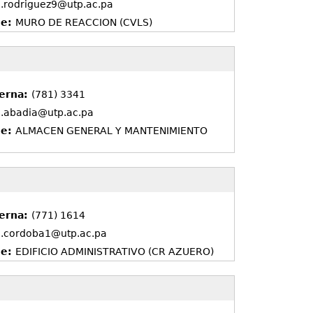
l.rodriguez9@utp.ac.pa
de:
MURO DE REACCION (CVLS)
terna:
(781) 3341
l.abadia@utp.ac.pa
de:
ALMACEN GENERAL Y MANTENIMIENTO
terna:
(771) 1614
l.cordoba1@utp.ac.pa
de:
EDIFICIO ADMINISTRATIVO (CR AZUERO)