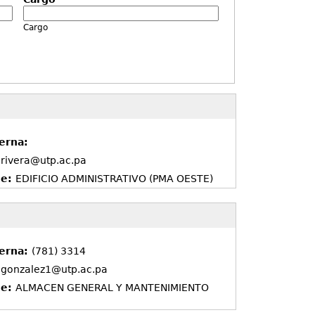
Cargo
erna:
.rivera@utp.ac.pa
de:
EDIFICIO ADMINISTRATIVO (PMA OESTE)
terna:
(781) 3314
.gonzalez1@utp.ac.pa
de:
ALMACEN GENERAL Y MANTENIMIENTO