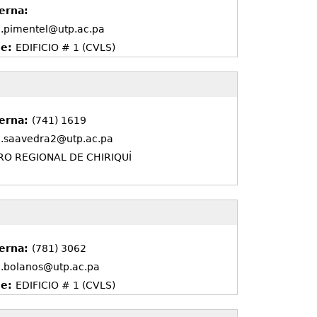
erna:
l.pimentel@utp.ac.pa
de:
EDIFICIO # 1 (CVLS)
terna:
(741) 1619
l.saavedra2@utp.ac.pa
O REGIONAL DE CHIRIQUÍ
terna:
(781) 3062
l.bolanos@utp.ac.pa
de:
EDIFICIO # 1 (CVLS)