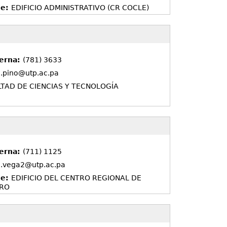
de:
EDIFICIO ADMINISTRATIVO (CR COCLE)
terna:
(781) 3633
l.pino@utp.ac.pa
TAD DE CIENCIAS Y TECNOLOGÍA
terna:
(711) 1125
l.vega2@utp.ac.pa
de:
EDIFICIO DEL CENTRO REGIONAL DE
ORO