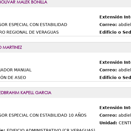
BOLIVAR MALEK BONILLA
Extensión Int
SOR ESPECIAL CON ESTABILIDAD
Correo:
abdie
RO REGIONAL DE VERAGUAS
Edificio o Se
O MARTINEZ
Extensión Int
JADOR MANUAL
Correo:
abdie
IÓN DE ASEO
Edificio o Se
EDBRAHIM KAPELL GARCIA
Extensión Int
SOR ESPECIAL CON ESTABILIDAD 10 AÑOS
Correo:
abdie
Unidad:
CENT
de:
EDIFICIO ADMINISTRATIVO (CR VERAGUAS)