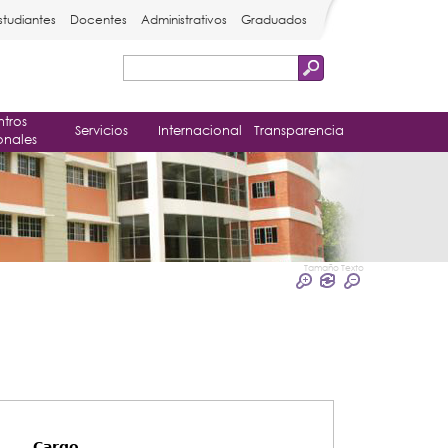
studiantes
Docentes
Administrativos
Graduados
Buscar
Formulario
tros
de
Servicios
Internacional
Transparencia
onales
búsqueda
Tamaño Texto
Cargo