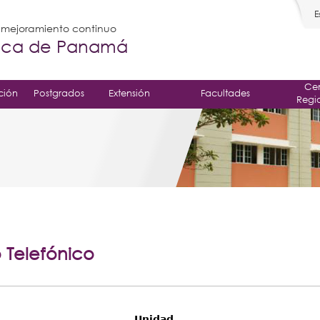
E
l mejoramiento continuo
gica de Panamá
Cen
ción
Postgrados
Extensión
Facultades
Regi
o Telefónico
Unidad