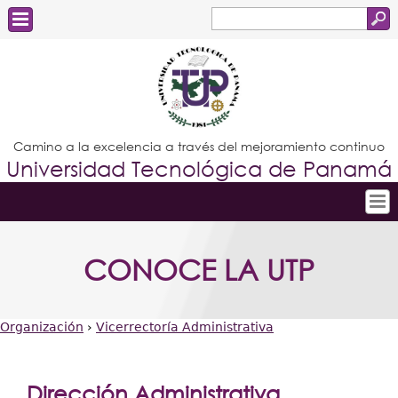
Buscar
Formulario
Estudiantes
de
Docentes
búsqueda
Administrativos
Camino a la excelencia a través del mejoramiento continuo
Universidad Tecnológica de Panamá
Graduados
Inicio
CONOCE LA UTP
Conoce la UTP
Admisión
Organización
›
Vicerrectoría Administrativa
Investigación
Usted
Postgrados
está
Dirección Administrativa