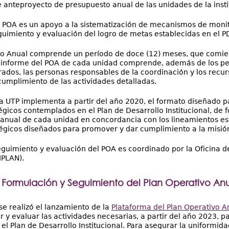
 anteproyecto de presupuesto anual de las unidades de la insti
el POA es un apoyo a la sistematización de mecanismos de monit
eguimiento y evaluación del logro de metas establecidas en el PD
vo Anual comprende un período de doce (12) meses, que comien
 informe del POA de cada unidad comprende, además de los peri
ados, las personas responsables de la coordinación y los recu
cumplimiento de las actividades detalladas.
la UTP implementa a partir del año 2020, el formato diseñado p
égicos contemplados en el Plan de Desarrollo Institucional, de 
anual de cada unidad en concordancia con los lineamientos estra
tégicos diseñados para promover y dar cumplimiento a la misión y
eguimiento y evaluación del POA es coordinado por la Oficina de
IPLAN).
 Formulación y Seguimiento del Plan Operativo An
se realizó el lanzamiento de la
Plataforma del Plan Operativo A
ar y evaluar las actividades necesarias, a partir del año 2023, p
 Plan de Desarrollo Institucional. Para asegurar la uniformidad 