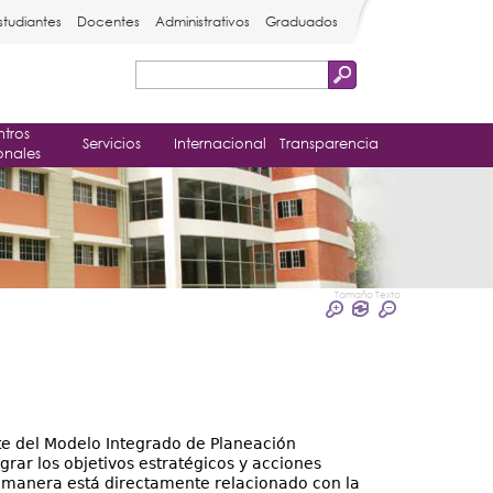
studiantes
Docentes
Administrativos
Graduados
Buscar
Formulario
tros
de
Servicios
Internacional
Transparencia
onales
búsqueda
Tamaño Texto
e del Modelo Integrado de Planeación
ograr los objetivos estratégicos y acciones
l manera está directamente relacionado con la