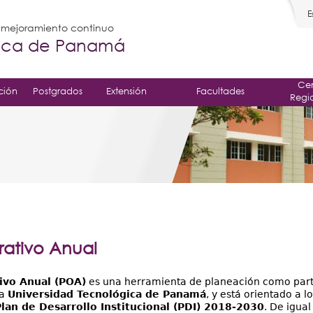
E
l mejoramiento continuo
gica de Panamá
Cen
ción
Postgrados
Extensión
Facultades
Regi
rativo Anual
ivo Anual (POA)
es una herramienta de planeación como part
la
Universidad Tecnológica de Panamá
, y está orientado a l
lan de Desarrollo Institucional (PDI) 2018-2030
. De igua