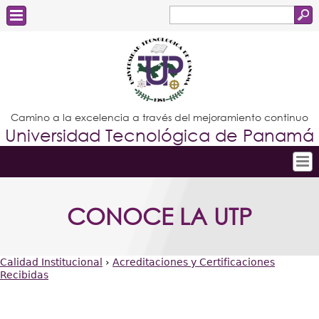
Buscar
Formulario
Estudiantes
de
Docentes
búsqueda
Administrativos
Camino a la excelencia a través del mejoramiento continuo
Universidad Tecnológica de Panamá
Graduados
Inicio
CONOCE LA UTP
Conoce la UTP
Admisión
Calidad Institucional
›
Acreditaciones y Certificaciones
Investigación
Recibidas
Usted
Postgrados
está