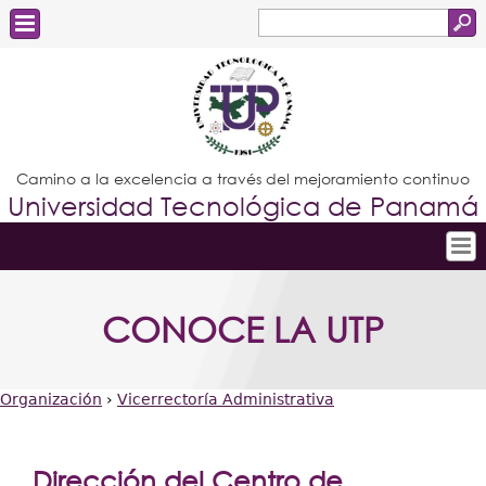
Buscar
Formulario
Estudiantes
de
Docentes
búsqueda
Administrativos
Camino a la excelencia a través del mejoramiento continuo
Universidad Tecnológica de Panamá
Graduados
Inicio
CONOCE LA UTP
Conoce la UTP
Admisión
Organización
›
Vicerrectoría Administrativa
Investigación
Usted
Postgrados
está
Dirección del Centro de