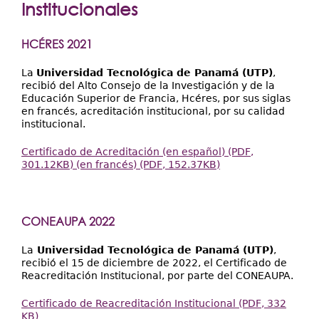
Extensión
Institucionales
aquí
Facultades
HCÉRES 2021
Centros Regionales
La
Universidad Tecnológica de Panamá (UTP)
,
Servicios
recibió del Alto Consejo de la Investigación y de la
Educación Superior de Francia, Hcéres, por sus siglas
Internacional
en francés, acreditación institucional, por su calidad
institucional.
Transparencia
Certificado de Acreditación (en español) (PDF,
301.12KB) (en francés) (PDF, 152.37KB)
CONEAUPA 2022
La
Universidad Tecnológica de Panamá (UTP)
,
recibió el 15 de diciembre de 2022, el Certificado de
Reacreditación Institucional, por parte del CONEAUPA.
Certificado de Reacreditación Institucional (PDF, 332
KB)