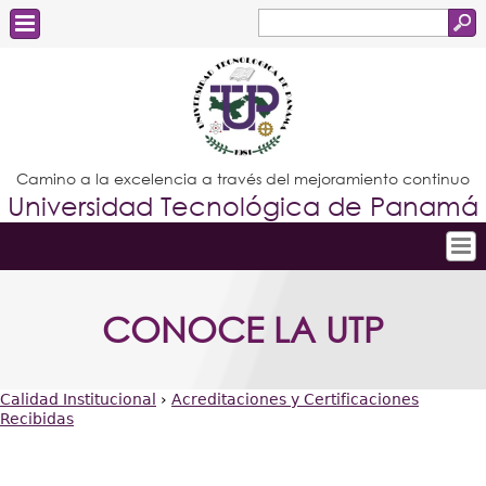
Buscar
Formulario
Estudiantes
de
Docentes
búsqueda
Administrativos
Camino a la excelencia a través del mejoramiento continuo
Universidad Tecnológica de Panamá
Graduados
Inicio
CONOCE LA UTP
Conoce la UTP
Admisión
Calidad Institucional
›
Acreditaciones y Certificaciones
Investigación
Recibidas
Usted
Postgrados
está