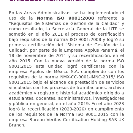
Extensión
aquí
Facultades
En las áreas Administrativas, se ha implementado el
uso de la
Norma ISO 9001:2008
referente a
Centros Regionales
“Requisitos de Sistemas de Gestión de la Calidad” y
como resultado, l
a Secretaría General de la UTP se
sometió en el año 2011 al proceso de certificación
Servicios
bajo requisitos de la norma ISO 9001:2008 y logró su
primera certificación del “Sistema de Gestión de la
Internacional
Calidad”, por parte de la Empresa Applus Panamá, el
18 de noviembre de 2011 y su recertificación, en el
Transparencia
año 2015. Con la nueva versión de la norma ISO
9001:2015 esta unidad logró certificarse con la
empresa Applus de México S.A. cumpliendo con los
requisitos de la norma NMX-CC-9001-IMNC-2015/ ISO
9001:2015 bajo el alcance de prestación de servicios
vinculados con los procesos de tramitaciones, archivo
académico y registro e historial académico dirigido a
estudiantes, docentes, administrativos, investigadores
y público en general
, en el año 2019.
En el año 2023
logró la recertificación (2023-2026) en cumplimiento
de los requisitos de la Norma ISO 9001:2015 con la
empresa Bureau Veritas Certification Holding SAS-UK
Branch.