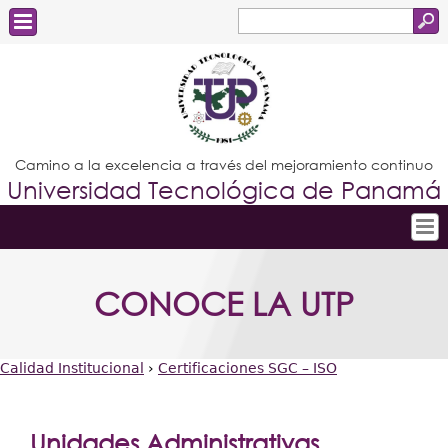
Buscar
Formulario
Estudiantes
de
Docentes
búsqueda
Administrativos
Camino a la excelencia a través del mejoramiento continuo
Universidad Tecnológica de Panamá
Graduados
Inicio
CONOCE LA UTP
Conoce la UTP
Admisión
Calidad Institucional
›
Certificaciones SGC – ISO
Investigación
Usted
Postgrados
está
Unidades Administrativas