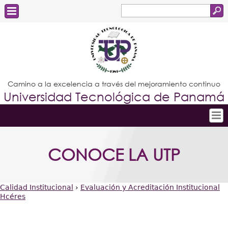
Buscar
Formulario
Estudiantes
de
Docentes
búsqueda
Administrativos
Camino a la excelencia a través del mejoramiento continuo
Universidad Tecnológica de Panamá
Graduados
Inicio
CONOCE LA UTP
Conoce la UTP
Admisión
Calidad Institucional
›
Evaluación y Acreditación Institucional
Investigación
Hcéres
Usted
Postgrados
está