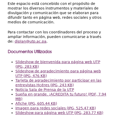
Este espacio está concebido con el propósito de
mostrar los diversos instrumentos y materiales de
divulgación y comunicación que se elaboran para
difundir tanto en página web, redes sociales y otros
medios de comunicación.
Para contactar con los coordinadores del proceso y
ampliar información, pueden comunicarse a través
de:
diplan@utp.ac.pa
.
Documentos Utilizados
Slideshow de bienvenida para página web UTP
(JPG, 283 KB)
Slideshow de agradecimiento para página web
UTP (JPG, 476 KB)
Tarjeta de agradecimiento por participar en las
entrevistas Hcéres (JPG, 243 KB)
Noticia Sala de Prensa de la UTP
Sueña en grande. ¡ACREDITA tu futuro! (PDF, 7.94
MB)
Afiche (JPG, 605.44 KB)
Imagen para redes sociales (JPG, 525.47 KB)
Slideshow para página web UTP (JPG, 283.77 KB)