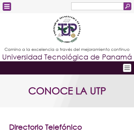
Buscar
Formulario
Estudiantes
de
Docentes
búsqueda
Administrativos
Camino a la excelencia a través del mejoramiento continuo
Universidad Tecnológica de Panamá
Graduados
Inicio
CONOCE LA UTP
Conoce la UTP
Admisión
Investigación
Postgrados
Directorio Telefónico