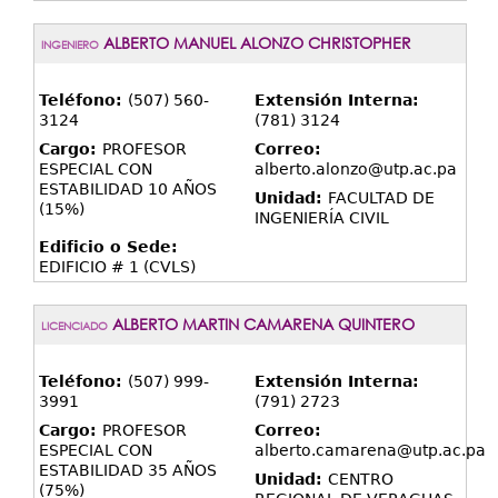
ALBERTO MANUEL ALONZO CHRISTOPHER
INGENIERO
Teléfono:
(507) 560-
Extensión Interna:
3124
(781) 3124
Cargo:
PROFESOR
Correo:
ESPECIAL CON
alberto.alonzo@utp.ac.pa
ESTABILIDAD 10 AÑOS
Unidad:
FACULTAD DE
(15%)
INGENIERÍA CIVIL
Edificio o Sede:
EDIFICIO # 1 (CVLS)
ALBERTO MARTIN CAMARENA QUINTERO
LICENCIADO
Teléfono:
(507) 999-
Extensión Interna:
3991
(791) 2723
Cargo:
PROFESOR
Correo:
ESPECIAL CON
alberto.camarena@utp.ac.pa
ESTABILIDAD 35 AÑOS
Unidad:
CENTRO
(75%)