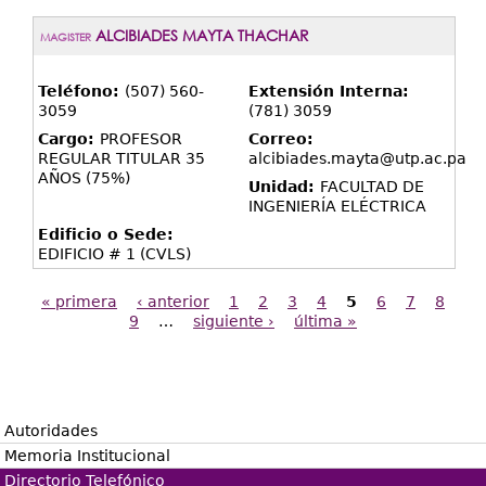
ALCIBIADES MAYTA THACHAR
MAGISTER
Teléfono:
(507) 560-
Extensión Interna:
3059
(781) 3059
Cargo:
PROFESOR
Correo:
REGULAR TITULAR 35
alcibiades.mayta@utp.ac.pa
AÑOS (75%)
Unidad:
FACULTAD DE
INGENIERÍA ELÉCTRICA
Edificio o Sede:
EDIFICIO # 1 (CVLS)
« primera
‹ anterior
1
2
3
4
5
6
7
8
9
…
siguiente ›
última »
Páginas
Autoridades
Memoria Institucional
Directorio Telefónico