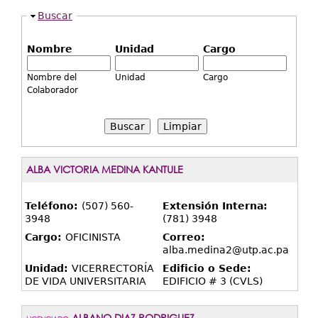
Extensión
Ocultar
Buscar
Facultades
Nombre
Unidad
Cargo
Centros Regionales
Nombre del
Unidad
Cargo
Servicios
Colaborador
Internacional
Limpiar
Transparencia
ALBA VICTORIA MEDINA KANTULE
Teléfono:
(507) 560-
Extensión Interna:
3948
(781) 3948
Cargo:
OFICINISTA
Correo:
alba.medina2@utp.ac.pa
Unidad:
VICERRECTORÍA
Edificio o Sede:
DE VIDA UNIVERSITARIA
EDIFICIO # 3 (CVLS)
ALBANO DIAZ RODRIGUEZ