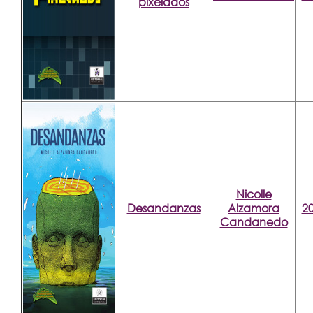
pixelados
Nicolle
Desandanzas
Alzamora
2
Candanedo