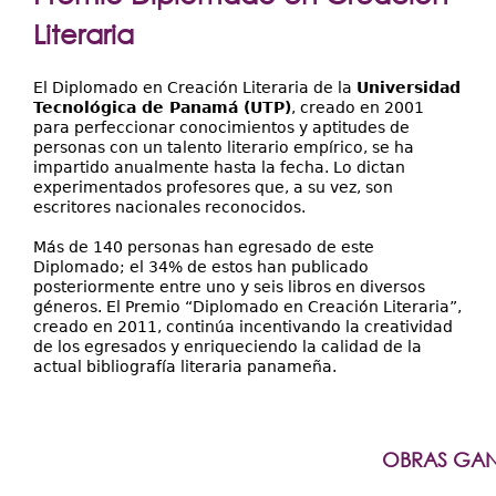
Extensión
aquí
Literaria
Facultades
Centros Regionales
El Diplomado en Creación Literaria de la
Universidad
Tecnológica de Panamá (UTP)
, creado en 2001
para perfeccionar conocimientos y aptitudes de
Servicios
personas con un talento literario empírico, se ha
impartido anualmente hasta la fecha. Lo dictan
Internacional
experimentados profesores que, a su vez, son
escritores nacionales reconocidos.
Transparencia
Más de 140 personas han egresado de este
Diplomado; el 34% de estos han publicado
posteriormente entre uno y seis libros en diversos
géneros. El Premio “Diplomado en Creación Literaria”,
creado en 2011, continúa incentivando la creatividad
de los egresados y enriqueciendo la calidad de la
actual bibliografía literaria panameña.
OBRAS GA