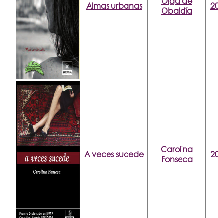
Olga de
Almas urbanas
2
Obaldía
Carolina
A veces sucede
2
Fonseca