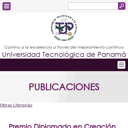
Buscar
Formulario
Estudiantes
de
Docentes
búsqueda
Administrativos
Camino a la excelencia a través del mejoramiento continuo
Universidad Tecnológica de Panamá
Graduados
Inicio
PUBLICACIONES
Conoce la UTP
Admisión
Obras Literarias
Investigación
Usted
Postgrados
está
Premio Diplomado en Creación