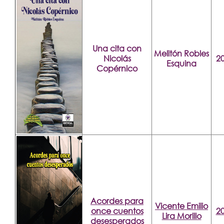
Una cita con
Melitón Robles
Nicolás
2
Esquina
Copérnico
Acordes para
Vicente Emilio
once cuentos
2
Lira Morillo
desesperados