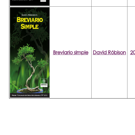
Breviario simple
David Róbison
2