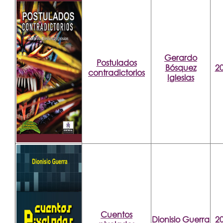
Gerardo
Postulados
Bósquez
2
contradictorios
Iglesias
Cuentos
Dionisio Guerra
2