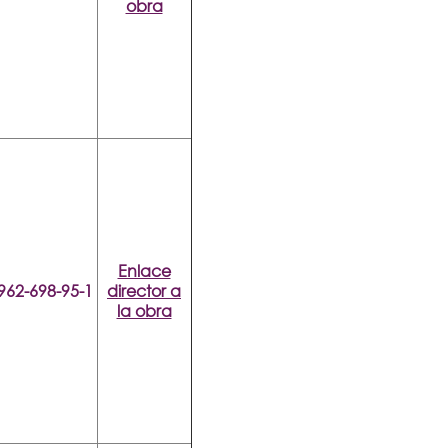
obra
Enlace
962-698-95-1
director a
la obra