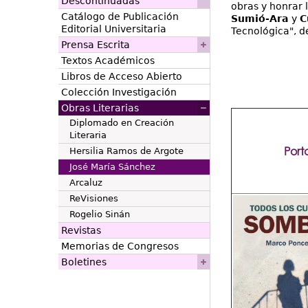
Descontinuadas
obras y honrar 
Catálogo de Publicación
Sumió-Ara
y
C
Editorial Universitaria
Tecnológica", d
Prensa Escrita
Textos Académicos
Libros de Acceso Abierto
Colección Investigación
Obras Literarias
Diplomado en Creación
Literaria
Por
Hersilia Ramos de Argote
José María Sánchez
Arcaluz
ReVisiones
Rogelio Sinán
Revistas
Memorias de Congresos
Boletines