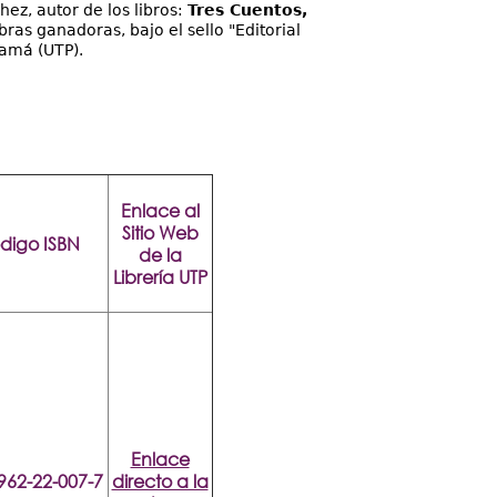
z, autor de los libros:
Tres Cuentos,
bras ganadoras, bajo el sello "Editorial
namá (UTP).
Enlace al
Sitio Web
digo ISBN
de la
Librería UTP
Enlace
962-22-007-7
directo a la