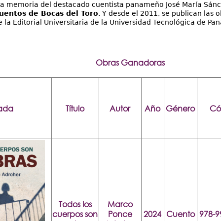
la memoria del destacado cuentista panameño José María Sánche
uentos de Bocas del Toro
. Y desde el 2011, se publican las o
e la Editorial Universitaria de la Universidad Tecnológica de Pa
Obras Ganadoras
tada
Título
Autor
Año
Género
Có
Todos los
Marco
cuerpos son
Ponce
2024
Cuento
978-9