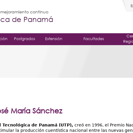
E
l mejoramiento continuo
gica de Panamá
Cen
ción
Postgrados
Extensión
Facultades
Regi
osé María Sánchez
d Tecnológica de Panamá (UTP),
creó en 1996, el Premio Nac
timular la producción cuentística nacional entre las nuevas gen