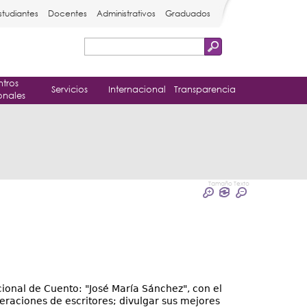
studiantes
Docentes
Administrativos
Graduados
Buscar
Formulario
tros
de
Servicios
Internacional
Transparencia
onales
búsqueda
Tamaño Texto
ional de Cuento: "José María Sánchez", con el
eraciones de escritores; divulgar sus mejores