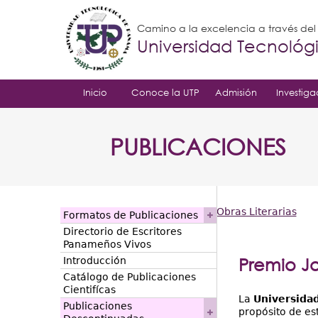
Camino a la excelencia a través de
Universidad Tecnoló
Inicio
Conoce la UTP
Admisión
Investiga
PUBLICACIONES
Obras Literarias
Formatos de Publicaciones
Usted
Directorio de Escritores
Panameños Vivos
está
Premio J
Introducción
Catálogo de Publicaciones
aquí
Cientifícas
La
Universida
Publicaciones
propósito de es