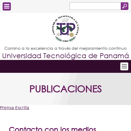
Buscar
Formulario
Estudiantes
de
Docentes
búsqueda
Administrativos
Camino a la excelencia a través del mejoramiento continuo
Universidad Tecnológica de Panamá
Graduados
Inicio
PUBLICACIONES
Conoce la UTP
Admisión
Prensa Escrita
Investigación
Usted
Postgrados
está
Contacto con los medios