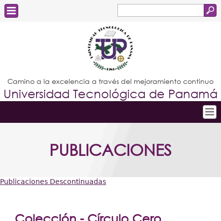
Buscar
Formulario
Estudiantes
de
Docentes
búsqueda
Administrativos
Camino a la excelencia a través del mejoramiento continuo
Universidad Tecnológica de Panamá
Graduados
Inicio
PUBLICACIONES
Conoce la UTP
Admisión
Publicaciones Descontinuadas
Investigación
Usted
Postgrados
está
Colección - Círculo Cero