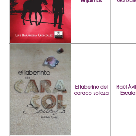
enjalmas
Gonzále
El laberino del
Raúl Ávi
caracol solloza
Escala