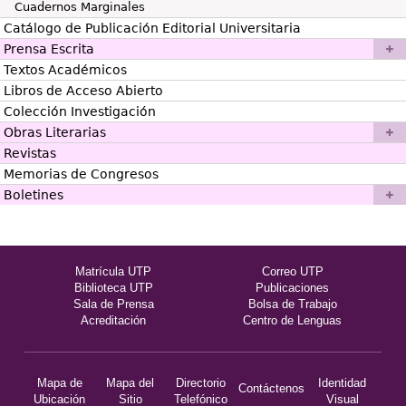
Cuadernos Marginales
Catálogo de Publicación Editorial Universitaria
Prensa Escrita
Textos Académicos
Libros de Acceso Abierto
Colección Investigación
Obras Literarias
Revistas
Memorias de Congresos
Boletines
Matrícula UTP
Correo UTP
Biblioteca UTP
Publicaciones
Sala de Prensa
Bolsa de Trabajo
Acreditación
Centro de Lenguas
Mapa de
Mapa del
Directorio
Identidad
Contáctenos
Ubicación
Sitio
Telefónico
Visual