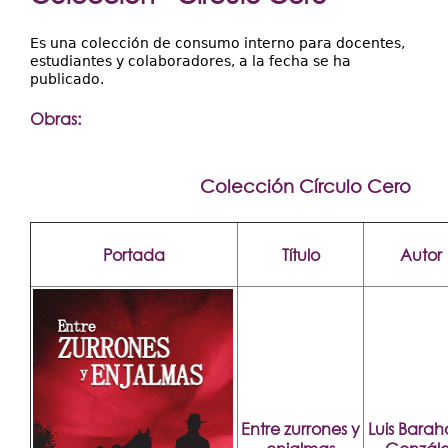
Extensión
aquí
Facultades
Es una colección de consumo interno para docentes,
estudiantes y colaboradores, a la fecha se ha
Centros Regionales
publicado.
Servicios
Obras:
Internacional
Colección Círculo Cero
Transparencia
Portada
Título
Autor
Entre zurrones y
Luis Bara