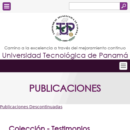
Buscar
Formulario
Estudiantes
de
Docentes
búsqueda
Administrativos
Camino a la excelencia a través del mejoramiento continuo
Universidad Tecnológica de Panamá
Graduados
Inicio
PUBLICACIONES
Conoce la UTP
Admisión
Publicaciones Descontinuadas
Investigación
Usted
Postgrados
está
Colección - Testimonios