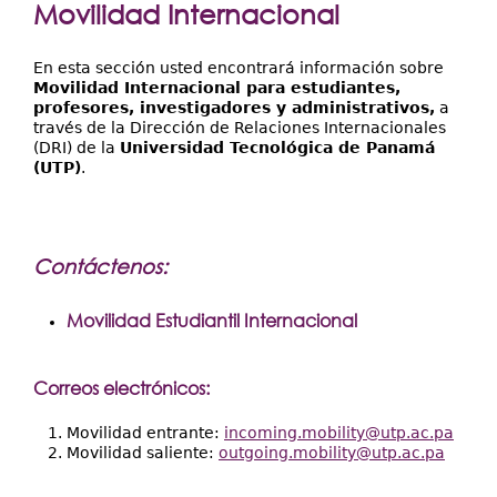
Extensión
Movilidad Internacional
Facultades
En esta sección usted encontrará información sobre
Centros Regionales
Movilidad Internacional para estudiantes,
profesores, investigadores y administrativos,
a
través de la Dirección de Relaciones Internacionales
Servicios
(DRI) de la
Universidad Tecnológica de Panamá
(UTP)
.
Internacional
Transparencia
Contáctenos:
Movilidad Estudiantil Internacional
Correos electrónicos
:
Movilidad entrante:
incoming.mobility@utp.ac.pa
Movilidad saliente:
outgoing.mobility@utp.ac.pa