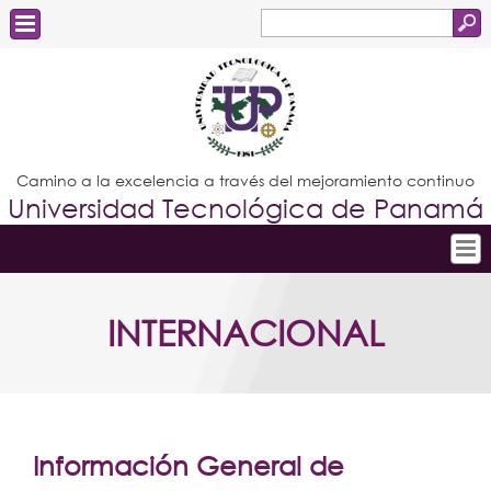
Buscar
Formulario
Estudiantes
de
Docentes
búsqueda
Administrativos
Camino a la excelencia a través del mejoramiento continuo
Universidad Tecnológica de Panamá
Graduados
Inicio
INTERNACIONAL
Conoce la UTP
Admisión
Investigación
Postgrados
Información General de