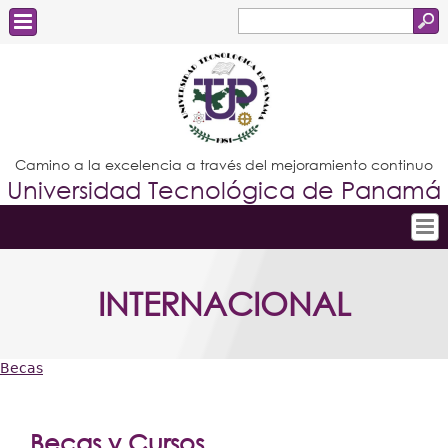
Buscar
Formulario
Estudiantes
de
Docentes
búsqueda
Administrativos
Camino a la excelencia a través del mejoramiento continuo
Universidad Tecnológica de Panamá
Graduados
Inicio
INTERNACIONAL
Conoce la UTP
Admisión
Becas
Investigación
Usted
Postgrados
está
Becas y Cursos