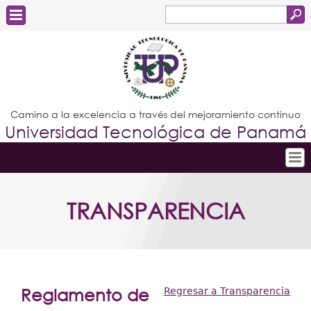
Buscar
Formulario
Estudiantes
de
Docentes
búsqueda
Administrativos
Camino a la excelencia a través del mejoramiento continuo
Universidad Tecnológica de Panamá
Graduados
Inicio
TRANSPARENCIA
Conoce la UTP
Admisión
Investigación
Postgrados
Reglamento de
Regresar a Transparencia