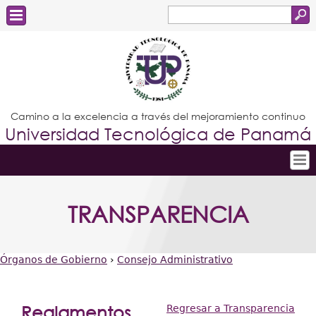
Buscar
Formulario
Estudiantes
de
Docentes
búsqueda
Administrativos
Camino a la excelencia a través del mejoramiento continuo
Universidad Tecnológica de Panamá
Graduados
Inicio
TRANSPARENCIA
Conoce la UTP
Admisión
Órganos de Gobierno
›
Consejo Administrativo
Investigación
Usted
Postgrados
está
Reglamentos
Regresar a Transparencia