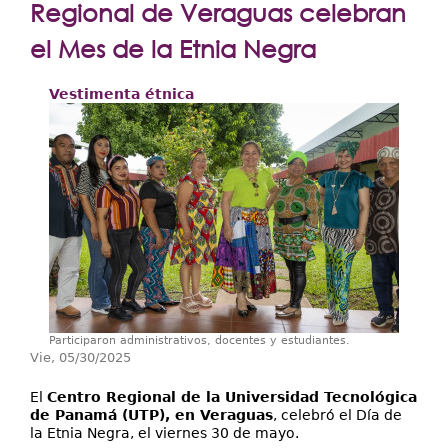
Extensión
Regional de Veraguas celebran
Facultades
el Mes de la Etnia Negra
Centros Regionales
Vestimenta étnica
Servicios
Internacional
Transparencia
Participaron administrativos, docentes y estudiantes.
Vie, 05/30/2025
El
Centro Regional de la Universidad Tecnológica
de Panamá (UTP), en Veraguas
, celebró el Día de
la Etnia Negra, el viernes 30 de mayo.