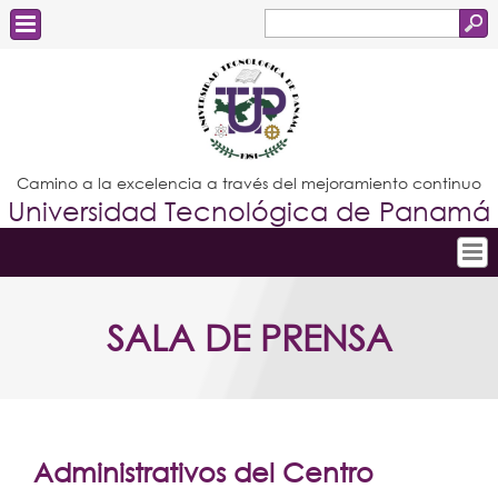
Buscar
Formulario
Estudiantes
de
Docentes
búsqueda
Administrativos
Camino a la excelencia a través del mejoramiento continuo
Universidad Tecnológica de Panamá
Graduados
Inicio
SALA DE PRENSA
Conoce la UTP
Admisión
Investigación
Postgrados
Administrativos del Centro