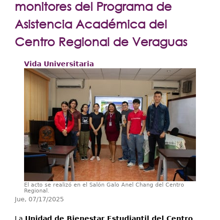
Extensión
monitores del Programa de
Facultades
Asistencia Académica del
Centro Regional de Veraguas
Centros Regionales
Servicios
Vida Universitaria
Internacional
Transparencia
El acto se realizó en el Salón Galo Anel Chang del Centro
Regional.
Jue, 07/17/2025
La
Unidad de Bienestar Estudiantil del Centro