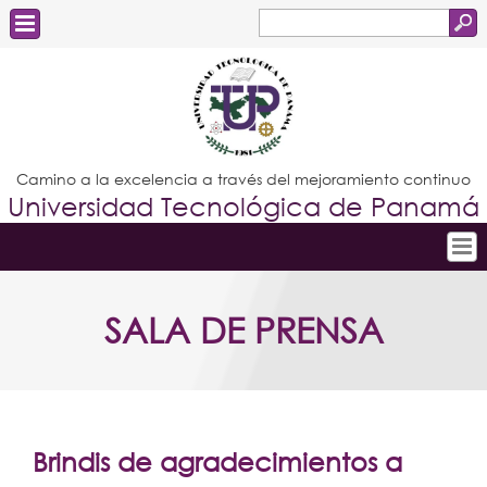
Buscar
Formulario
Estudiantes
de
Docentes
búsqueda
Administrativos
Camino a la excelencia a través del mejoramiento continuo
Universidad Tecnológica de Panamá
Graduados
Inicio
SALA DE PRENSA
Conoce la UTP
Admisión
Investigación
Postgrados
Brindis de agradecimientos a