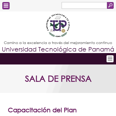
Buscar
Formulario
Estudiantes
de
Docentes
búsqueda
Administrativos
Camino a la excelencia a través del mejoramiento continuo
Universidad Tecnológica de Panamá
Graduados
Inicio
SALA DE PRENSA
Conoce la UTP
Admisión
Investigación
Postgrados
Capacitación del Plan