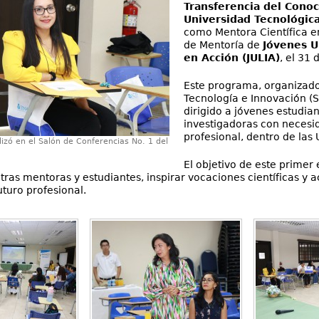
Transferencia del Cono
Universidad Tecnológic
como Mentora Científica e
de Mentoría de
Jóvenes U
en Acción (JULIA)
, el 31 
Este programa, organizado 
Tecnología e Innovación (
dirigido a jóvenes estudian
investigadoras con necesi
profesional, dentro de las 
lizó en el Salón de Conferencias No. 1 del
El objetivo de este primer
tras mentoras y estudiantes, inspirar vocaciones científicas y 
uturo profesional.