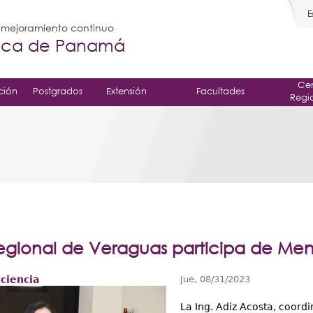
E
l mejoramiento continuo
gica de Panamá
Cen
ción
Postgrados
Extensión
Facultades
Regi
gional de Veraguas participa de Ment
 ciencia
Jue, 08/31/2023
La Ing. Adiz Acosta, coord