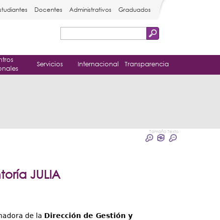
studiantes
Docentes
Administrativos
Graduados
Buscar
Formulario
tros
de
Servicios
Internacional
Transparencia
onales
búsqueda
Tamaño Texto
oría JULIA
inadora de la
Dirección de Gestión y