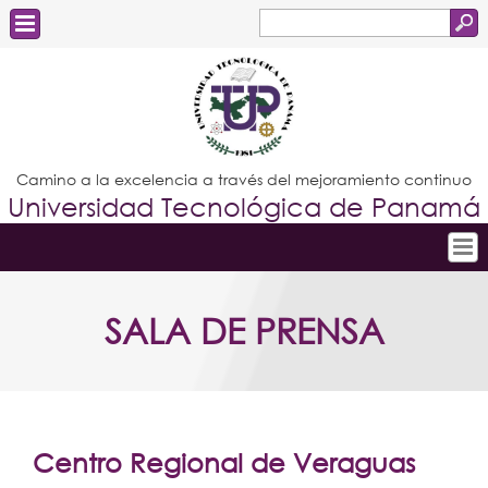
Buscar
Formulario
Estudiantes
de
Docentes
búsqueda
Administrativos
Camino a la excelencia a través del mejoramiento continuo
Universidad Tecnológica de Panamá
Graduados
Inicio
SALA DE PRENSA
Conoce la UTP
Admisión
Investigación
Postgrados
Centro Regional de Veraguas