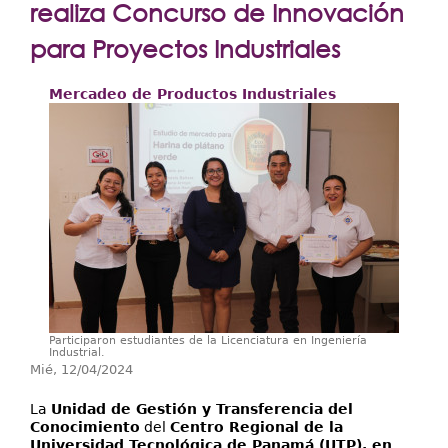
Extensión
realiza Concurso de Innovación
Facultades
para Proyectos Industriales
Centros Regionales
Mercadeo de Productos Industriales
Servicios
Internacional
Transparencia
Participaron estudiantes de la Licenciatura en Ingeniería
Industrial.
Mié, 12/04/2024
La
Unidad de Gestión y Transferencia del
Conocimiento
del
Centro Regional de la
Universidad Tecnológica de Panamá (UTP), en