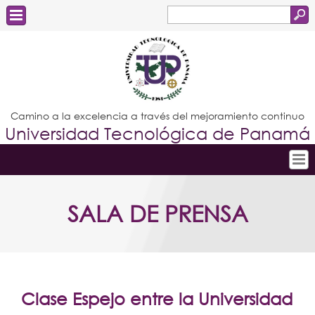
Buscar
Formulario
Estudiantes
de
Docentes
búsqueda
Administrativos
Camino a la excelencia a través del mejoramiento continuo
Universidad Tecnológica de Panamá
Graduados
Inicio
SALA DE PRENSA
Conoce la UTP
Admisión
Investigación
Postgrados
Clase Espejo entre la Universidad