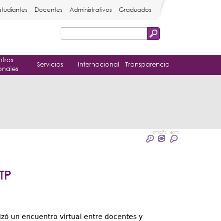
studiantes
Docentes
Administrativos
Graduados
Buscar
Formulario
tros
de
Servicios
Internacional
Transparencia
onales
búsqueda
Tamaño Texto
TP
lizó un encuentro virtual entre docentes y