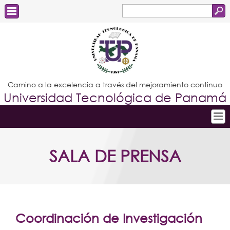
Buscar
Formulario
Estudiantes
de
Docentes
búsqueda
Administrativos
Camino a la excelencia a través del mejoramiento continuo
Universidad Tecnológica de Panamá
Graduados
Inicio
SALA DE PRENSA
Conoce la UTP
Admisión
Investigación
Postgrados
Coordinación de Investigación