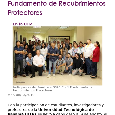
Extensión
Fundamento de Recubrimientos
Facultades
Protectores
Centros Regionales
En la UTP
Servicios
Internacional
Transparencia
Participantes del Seminario SSPC C – 1 Fundamento de
Recubrimientos Protectores.
Mar, 08/13/2019
Con la participación de estudiantes, investigadores y
profesores de la
Universidad Tecnológica de
Panamá (UTP)
, se llevó a cabo del 5 al 9 de agosto, el