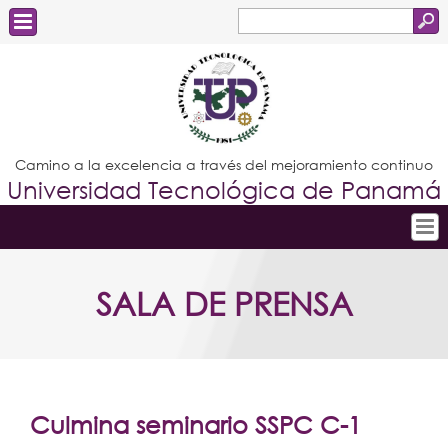
Buscar
Formulario
Estudiantes
de
Docentes
búsqueda
Administrativos
Camino a la excelencia a través del mejoramiento continuo
Universidad Tecnológica de Panamá
Graduados
Inicio
SALA DE PRENSA
Conoce la UTP
Admisión
Investigación
Postgrados
Culmina seminario SSPC C-1