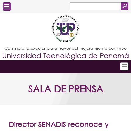
Buscar
Formulario
Estudiantes
de
Docentes
búsqueda
Administrativos
Camino a la excelencia a través del mejoramiento continuo
Universidad Tecnológica de Panamá
Graduados
Inicio
SALA DE PRENSA
Conoce la UTP
Admisión
Investigación
Postgrados
Director SENADIS reconoce y