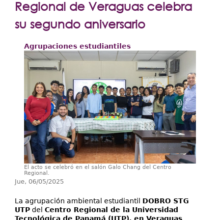
Extensión
Regional de Veraguas celebra
Facultades
su segundo aniversario
Centros Regionales
Agrupaciones estudiantiles
Servicios
Internacional
Transparencia
El acto se celebró en el salón Galo Chang del Centro
Regional.
Jue, 06/05/2025
La agrupación ambiental estudiantil
DOBRO STG
UTP
del
Centro Regional de la Universidad
Tecnológica de Panamá (UTP), en Veraguas
,