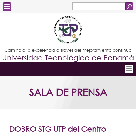
Buscar
Formulario
Estudiantes
de
Docentes
búsqueda
Administrativos
Camino a la excelencia a través del mejoramiento continuo
Universidad Tecnológica de Panamá
Graduados
Inicio
SALA DE PRENSA
Conoce la UTP
Admisión
Investigación
Postgrados
DOBRO STG UTP del Centro