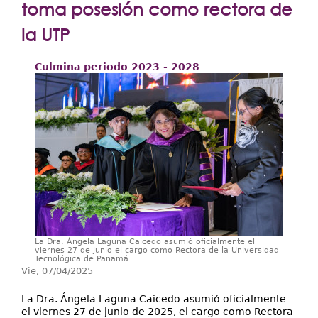
Extensión
toma posesión como rectora de
Facultades
la UTP
Centros Regionales
Culmina periodo 2023 - 2028
Servicios
Internacional
Transparencia
La Dra. Ángela Laguna Caicedo asumió oficialmente el
viernes 27 de junio el cargo como Rectora de la Universidad
Tecnológica de Panamá.
Vie, 07/04/2025
La Dra. Ángela Laguna Caicedo asumió oficialmente
el viernes 27 de junio de 2025, el cargo como Rectora