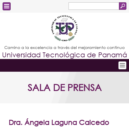
Buscar
Formulario
Estudiantes
de
Docentes
búsqueda
Administrativos
Camino a la excelencia a través del mejoramiento continuo
Universidad Tecnológica de Panamá
Graduados
Inicio
SALA DE PRENSA
Conoce la UTP
Admisión
Investigación
Postgrados
Dra. Ángela Laguna Caicedo