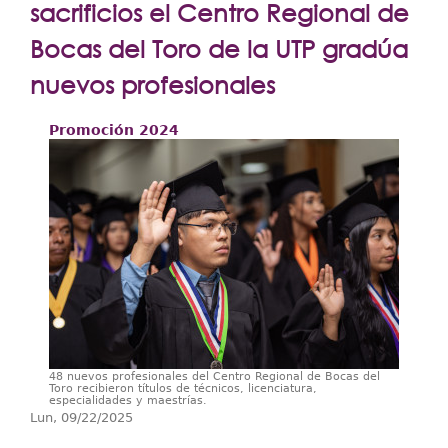
Extensión
sacrificios el Centro Regional de
Facultades
Bocas del Toro de la UTP gradúa
nuevos profesionales
Centros Regionales
Servicios
Promoción 2024
Internacional
Transparencia
48 nuevos profesionales del Centro Regional de Bocas del
Toro recibieron títulos de técnicos, licenciatura,
especialidades y maestrías.
Lun, 09/22/2025