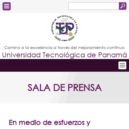
Buscar
Formulario
Estudiantes
de
Docentes
búsqueda
Administrativos
Camino a la excelencia a través del mejoramiento continuo
Universidad Tecnológica de Panamá
Graduados
Inicio
SALA DE PRENSA
Conoce la UTP
Admisión
Investigación
Postgrados
En medio de esfuerzos y