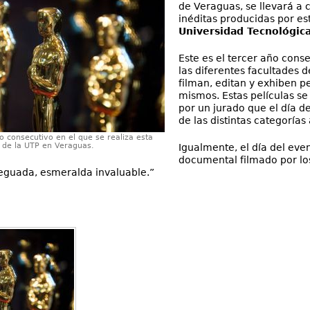
de Veraguas, se llevará a 
inéditas producidas por es
Universidad Tecnológic
Este es el tercer año cons
las diferentes facultades d
filman, editan y exhiben p
mismos. Estas películas se
por un jurado que el día d
de las distintas categorías
ño consecutivo en el que se realiza esta
 de la UTP en Veraguas.
Igualmente, el día del eve
documental filmado por los
eguada, esmeralda invaluable.”