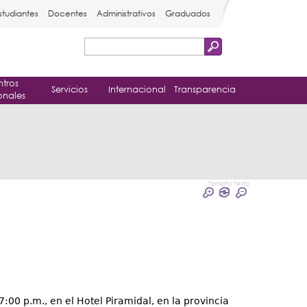
studiantes
Docentes
Administrativos
Graduados
Buscar
Formulario
tros
de
Servicios
Internacional
Transparencia
onales
búsqueda
Tamaño Texto
 7:00 p.m., en el Hotel Piramidal, en la provincia