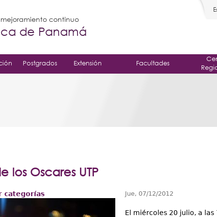
E
l mejoramiento continuo
gica de Panamá
Cen
ción
Postgrados
Extensión
Facultades
Regi
e los Oscares UTP
 categorías
Jue, 07/12/2012
El miércoles 20 julio, a las