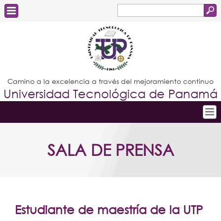
Buscar
Formulario
Estudiantes
de
Docentes
búsqueda
Administrativos
Camino a la excelencia a través del mejoramiento continuo
Universidad Tecnológica de Panamá
Graduados
Inicio
SALA DE PRENSA
Conoce la UTP
Admisión
Investigación
Postgrados
Estudiante de maestría de la UTP