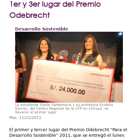
Extensión
1er y 3er lugar del Premio
Facultades
Odebrecht
Centros Regionales
Desarrollo Sostenible
Servicios
Internacional
Transparencia
La estudiante Sheila Santamaría y su profesora Evidelia
Gómez, del Centro Regional de la UTP en Chiriquí, se
llevaron el primer lugar.
Mar, 11/22/2011
El primer y tercer lugar del Premio Odebrecht “Para el
Desarrollo Sostenible” 2011, que se entregó el lunes