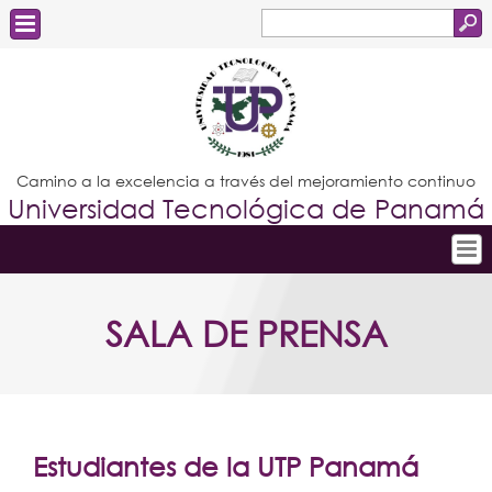
Buscar
Formulario
Estudiantes
de
Docentes
búsqueda
Administrativos
Camino a la excelencia a través del mejoramiento continuo
Universidad Tecnológica de Panamá
Graduados
Inicio
SALA DE PRENSA
Conoce la UTP
Admisión
Investigación
Postgrados
Estudiantes de la UTP Panamá