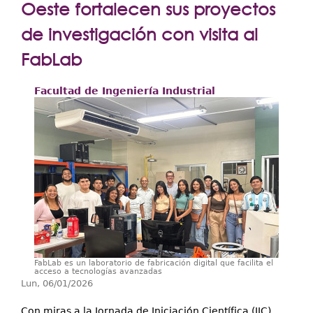
Extensión
Oeste fortalecen sus proyectos
Facultades
de investigación con visita al
FabLab
Centros Regionales
Servicios
Facultad de Ingeniería Industrial
Internacional
Transparencia
FabLab es un laboratorio de fabricación digital que facilita el
acceso a tecnologías avanzadas
Lun, 06/01/2026
Con miras a la Jornada de Iniciación Científica (JIC)