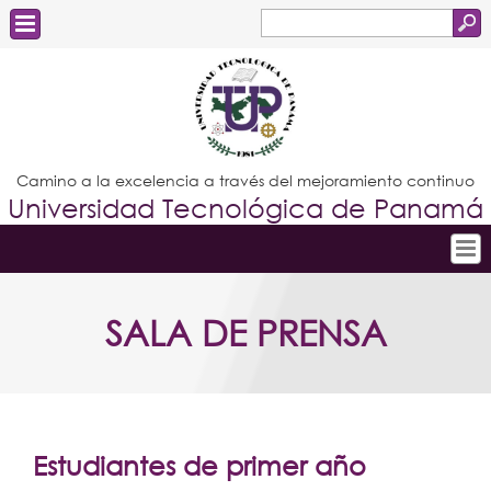
Buscar
Formulario
Estudiantes
de
Docentes
búsqueda
Administrativos
Camino a la excelencia a través del mejoramiento continuo
Universidad Tecnológica de Panamá
Graduados
Inicio
SALA DE PRENSA
Conoce la UTP
Admisión
Investigación
Postgrados
Estudiantes de primer año