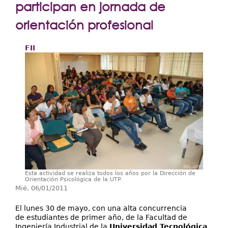
Extensión
participan en jornada de
Facultades
orientación profesional
Centros Regionales
FII
Servicios
Internacional
Transparencia
Esta actividad se realiza todos los años por la Dirección de
Orientación Psicológica de la UTP.
Mié, 06/01/2011
El lunes 30 de mayo, con una alta concurrencia
de estudiantes de primer año, de la Facultad de
Ingeniería Industrial de la
Universidad Tecnológica