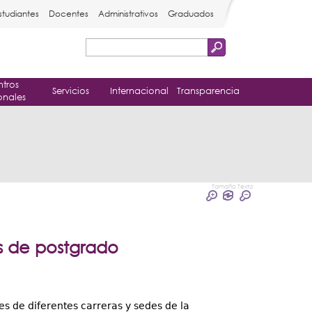
studiantes
Docentes
Administrativos
Graduados
Buscar
Formulario
tros
de
Servicios
Internacional
Transparencia
onales
búsqueda
Tamaño Texto
as de postgrado
es de diferentes carreras y sedes de la