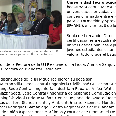
Universidad Tecnológic
becas para continuar estud
universidades privadas y e
convenio firmado entre el 
para la Formación y Apro
(IFARHU), el viernes 8 de ju
Sonia de Luzcando, Direct
certificaciones a estudiant
universidades públicas y p
jóvenes estudiantes están
e diferentes carreras y sedes de la UTP
valorar todo lo que el Esta
res a becas para continuar estudios.
ón de la Rectora de la
UTP
estuvieron la Licda. Analida Sanjur, 
Directora de Bienestar Estudiantil.
 distinguidos de la
UTP
que recibieron su beca son:
Naterón Villa, Sede Central (Ingeniería Civil); José Guillermo Gr
ang, Sede Central (Ingeniería Industrial); Eduardo Aníbal Watts 
alazar Scott, Sede Central (Ingeniería de Sistemas Computaciona
nología); Vidal Enrique Muñoz, Centro Regional de Azuero (Redes 
as del Toro (Saneamiento y Ambiente); Israel Espinoza Mondrag
ngel Rodríguez Samaniego, Centro Regional de Coclé (Saneamie
l de Colón (Operaciones Marítimas y Portuarias); Emmanuel De