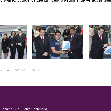
Software); y Angélica Lee Lin, Centro Regional de Veraguas (Me
n en Lun, 07/25/2011 - 15:12
e Panamá, Vía Puente Centenario,