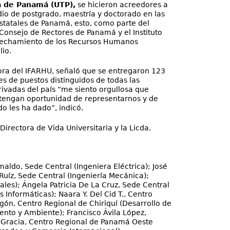
a de Panamá (UTP),
se hicieron acreedores a
io de postgrado, maestría y doctorado en las
statales de Panamá, esto, como parte del
Consejo de Rectores de Panamá y el Instituto
vechamiento de los Recursos Humanos
lio.
ora del IFARHU, señaló que se entregaron 123
es de puestos distinguidos de todas las
rivadas del país “me siento orgullosa que
 tengan oportunidad de representarnos y de
do les ha dado”, indicó.
Directora de Vida Universitaria y la Licda.
imaldo, Sede Central (Ingeniera Eléctrica); José
Ruíz, Sede Central (Ingeniería Mecánica);
les); Ángela Patricia De La Cruz, Sede Central
Informáticas); Naara Y. Del Cid T., Centro
ón, Centro Regional de Chiriquí (Desarrollo de
nto y Ambiente); Francisco Ávila López,
 Gracia, Centro Regional de Panamá Oeste