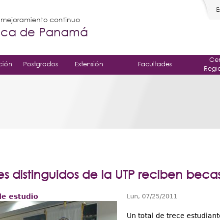
E
l mejoramiento continuo
gica de Panamá
Cen
ción
Postgrados
Extensión
Facultades
Regi
es distinguidos de la UTP reciben bec
e estudio
Lun, 07/25/2011
Un total de trece estudiant