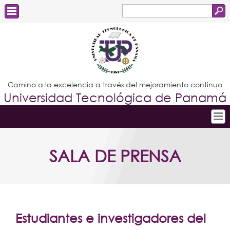
Buscar
Formulario
Estudiantes
de
Docentes
búsqueda
Administrativos
Camino a la excelencia a través del mejoramiento continuo
Universidad Tecnológica de Panamá
Graduados
Inicio
SALA DE PRENSA
Conoce la UTP
Admisión
Investigación
Postgrados
Estudiantes e investigadores del