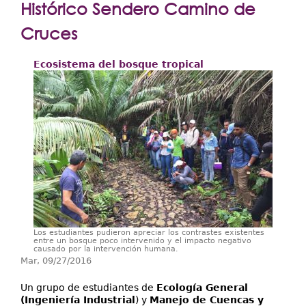
Extensión
Histórico Sendero Camino de
Facultades
Cruces
Centros Regionales
Ecosistema del bosque tropical
Servicios
Internacional
Transparencia
Los estudiantes pudieron apreciar los contrastes existentes
entre un bosque poco intervenido y el impacto negativo
causado por la intervención humana.
Mar, 09/27/2016
Un grupo de estudiantes de
Ecología General
(Ingeniería Industrial
) y
Manejo de Cuencas y