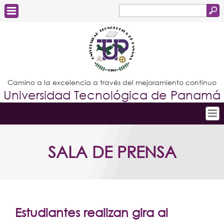
Buscar
Formulario
Estudiantes
de
Docentes
búsqueda
Administrativos
Camino a la excelencia a través del mejoramiento continuo
Universidad Tecnológica de Panamá
Graduados
Inicio
SALA DE PRENSA
Conoce la UTP
Admisión
Investigación
Postgrados
Estudiantes realizan gira al