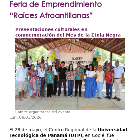
Extensión
Feria de Emprendimiento
Facultades
“Raíces Afroantillanas”
Centros Regionales
Presentaciones culturales en
conmemoración del Mes de la Etnia Negra
Servicios
Internacional
Transparencia
Comité organizador del evento.
Lun, 06/01/2026
El 28 de mayo, el Centro Regional de la
Universidad
Tecnológica de Panamá (UTP),
en Coclé, fue