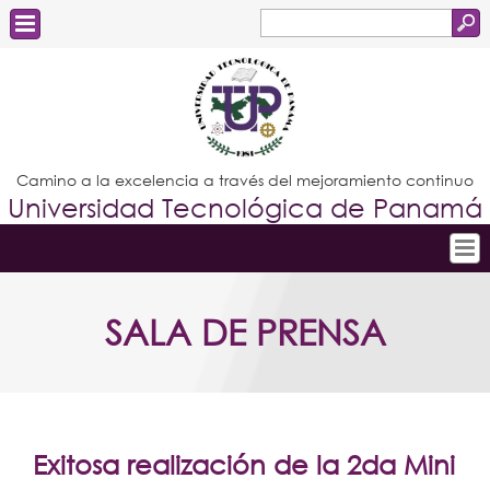
Buscar
Formulario
Estudiantes
de
Docentes
búsqueda
Administrativos
Camino a la excelencia a través del mejoramiento continuo
Universidad Tecnológica de Panamá
Graduados
Inicio
SALA DE PRENSA
Conoce la UTP
Admisión
Investigación
Postgrados
Exitosa realización de la 2da Mini