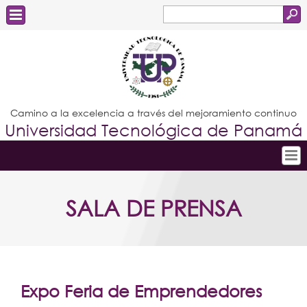
Buscar
Formulario
Estudiantes
de
Docentes
búsqueda
Administrativos
Camino a la excelencia a través del mejoramiento continuo
Universidad Tecnológica de Panamá
Graduados
Inicio
SALA DE PRENSA
Conoce la UTP
Admisión
Investigación
Postgrados
Expo Feria de Emprendedores