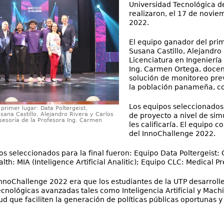
Universidad Tecnológica d
realizaron, el 17 de novie
2022.
El equipo ganador del prim
Susana Castillo, Alejandro
Licenciatura en Ingeniería 
Ing. Carmen Ortega, docen
solución de monitoreo pre
la población panameña, co
Los equipos seleccionados
primer lugar: Data Poltergeist,
ana Castillo, Alejandro Rivera y Carlos
de proyecto a nivel de sim
sesoría de la Profesora Ing. Carmen
les calificaría. El equipo
del InnoChallenge 2022.
os seleccionados para la final fueron: Equipo Data Poltergeist
h: MIA (Inteligence Artificial Analitic); Equipo CLC: Medical P
 InnoChallenge 2022 era que los estudiantes de la UTP desarrolle
cnológicas avanzadas tales como Inteligencia Artificial y Machi
d que faciliten la generación de políticas públicas oportunas y