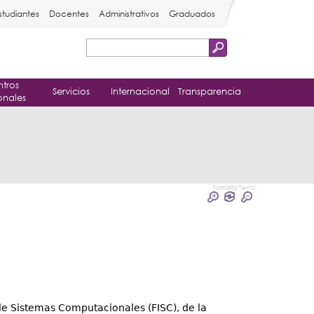
studiantes
Docentes
Administrativos
Graduados
Buscar
Formulario
tros
de
Servicios
Internacional
Transparencia
onales
búsqueda
Tamaño Texto
de Sistemas Computacionales (FISC), de la