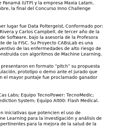
e Panamá (UTP) y la empresa Maxia Latam,
mbre, la final del Concurso Inno Challenge
er lugar fue Data Poltergeist, Conformado por:
 Rivera y Carlos Campbell, de tercer año de la
de Software, bajo la asesoría de la Profesora
te de la FISC. Su Proyecto CABsLab es una
ventivo de las enfermedades de alto riesgo de
nstruida con algoritmos de Machine Learning.
 presentaron en formato “pitch” su propuesta
ulación, prototipo o demo ante el jurado que
 con el mayor puntaje fue proclamado ganador
: Cas Labs; Equipo TecnoPower: TecnoMedic;
rediction System; Equipo Alt00: Flash Medical.
n iniciativas que potencien el uso de
ne Learning para la investigación y análisis de
 pertinentes para la mejora de la salud de la