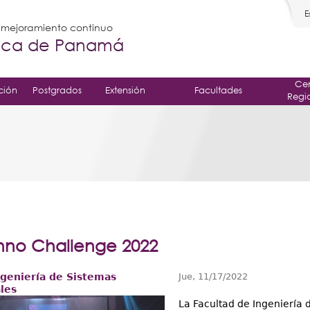
E
l mejoramiento continuo
gica de Panamá
Cen
ción
Postgrados
Extensión
Facultades
Regi
Inno Challenge 2022
ngeniería de Sistemas
Jue, 11/17/2022
les
La Facultad de Ingeniería 