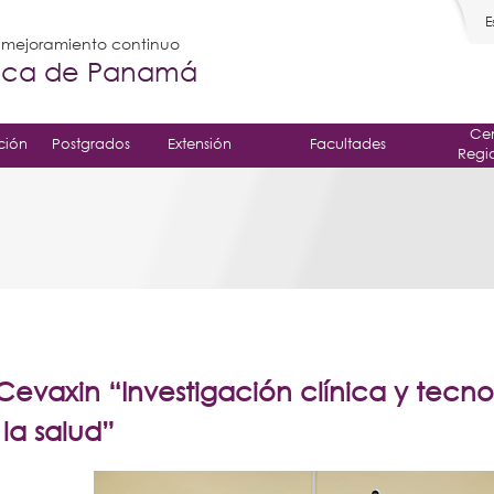
E
l mejoramiento continuo
gica de Panamá
Cen
ción
Postgrados
Extensión
Facultades
Regi
evaxin “Investigación clínica y tecno
 la salud”